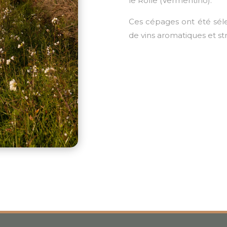
le Rolle (Vermentino).
Ces cépages ont été séle
de vins aromatiques et st