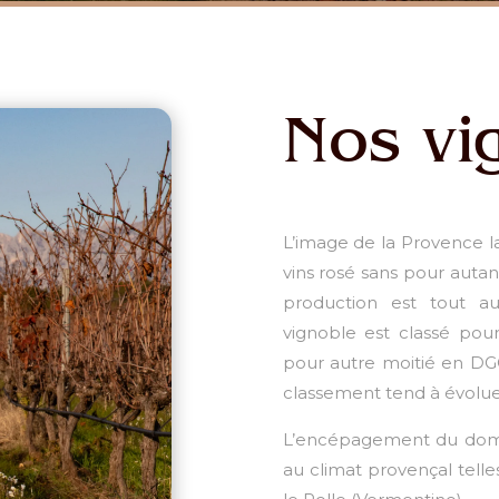
Nos vi
L’image de la Provence la 
vins rosé sans pour autan
production est tout au
vignoble est classé po
pour autre moitié en DGC
classement tend à évoluer
L’encépagement du doma
au climat provençal telles